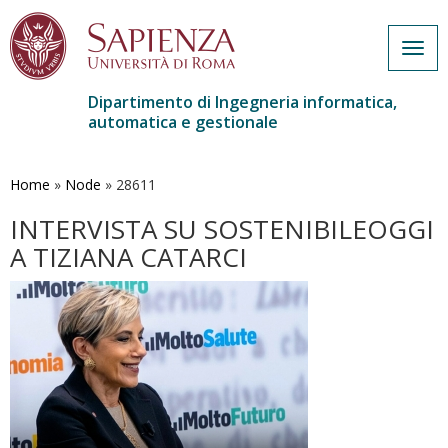
Togg
navig
Dipartimento di Ingegneria informatica,
automatica e gestionale
Salta
al
contenuto
Home
»
Node
»
28611
principale
INTERVISTA SU SOSTENIBILEOGGI
A TIZIANA CATARCI