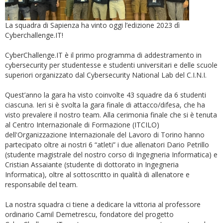
La squadra di Sapienza ha vinto oggi l’edizione 2023 dì
Cyberchallenge.IT!
CyberChallenge.IT è il primo programma di addestramento in
cybersecurity per studentesse e studenti universitari e delle scuole
superiori organizzato dal Cybersecurity National Lab del C.I.N.I.
Quest’anno la gara ha visto coinvolte 43 squadre da 6 studenti
ciascuna. Ieri si è svolta la gara finale di attacco/difesa, che ha
visto prevalere il nostro team. Alla cerimonia finale che si è tenuta
al Centro Internazionale di Formazione (ITCILO)
dell'Organizzazione Internazionale del Lavoro di Torino hanno
partecipato oltre ai nostri 6 “atleti” i due allenatori Dario Petrillo
(studente magistrale del nostro corso di Ingegneria Informatica) e
Cristian Assaiante (studente di dottorato in Ingegneria
Informatica), oltre al sottoscritto in qualità di allenatore e
responsabile del team.
La nostra squadra ci tiene a dedicare la vittoria al professore
ordinario Camil Demetrescu, fondatore del progetto