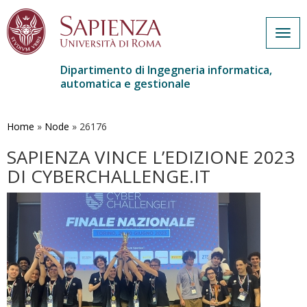
Togg
navig
Dipartimento di Ingegneria informatica,
automatica e gestionale
Salta
al
contenuto
Home
»
Node
»
26176
principale
SAPIENZA VINCE L’EDIZIONE 2023
DI CYBERCHALLENGE.IT