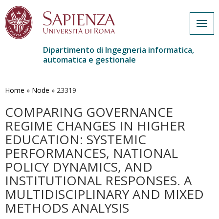
Togg
navig
Dipartimento di Ingegneria informatica,
automatica e gestionale
Salta
al
contenuto
Home
»
Node
»
23319
principale
COMPARING GOVERNANCE
REGIME CHANGES IN HIGHER
EDUCATION: SYSTEMIC
PERFORMANCES, NATIONAL
POLICY DYNAMICS, AND
INSTITUTIONAL RESPONSES. A
MULTIDISCIPLINARY AND MIXED
METHODS ANALYSIS