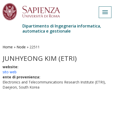
Togg
navig
Dipartimento di Ingegneria informatica,
automatica e gestionale
Salta
al
contenuto
Home
»
Node
»
22511
principale
JUNHYEONG KIM (ETRI)
website:
sito web
ente di provenienza:
Electronics and Telecommunications Research Institute (ETRI),
Daejeon, South Korea