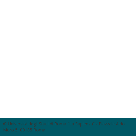
© Università degli Studi di Roma "La Sapienza" - Piazzale Aldo
Moro 5, 00185 Roma