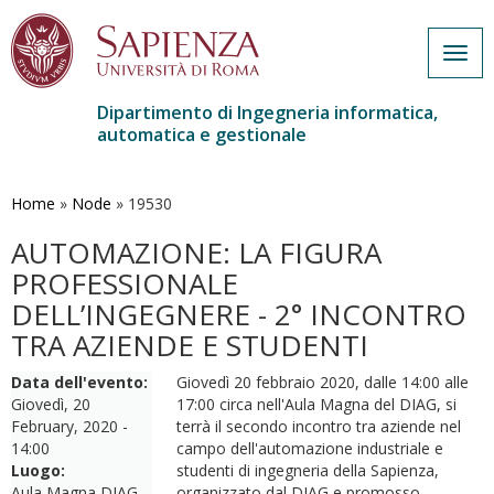
Togg
navig
Dipartimento di Ingegneria informatica,
automatica e gestionale
Salta
al
contenuto
Home
»
Node
»
19530
principale
AUTOMAZIONE: LA FIGURA
PROFESSIONALE
DELL’INGEGNERE - 2° INCONTRO
TRA AZIENDE E STUDENTI
Data dell'evento:
Giovedì 20 febbraio 2020, dalle 14:00 alle
Giovedì, 20
17:00 circa nell'Aula Magna del DIAG, si
February, 2020 -
terrà il secondo incontro tra aziende nel
14:00
campo dell'automazione industriale e
Luogo:
studenti di ingegneria della Sapienza,
Aula Magna DIAG,
organizzato dal DIAG e promosso