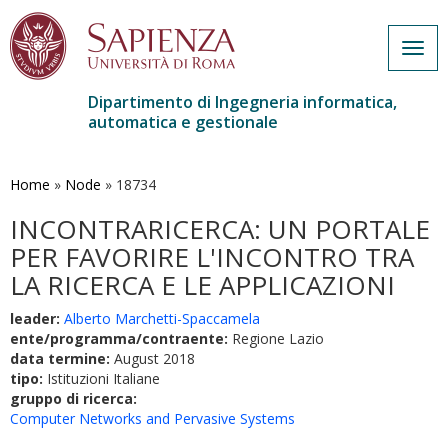
Togg
navig
Dipartimento di Ingegneria informatica,
automatica e gestionale
Salta
al
contenuto
Home
»
Node
»
18734
principale
INCONTRARICERCA: UN PORTALE
PER FAVORIRE L'INCONTRO TRA
LA RICERCA E LE APPLICAZIONI
leader:
Alberto Marchetti-Spaccamela
ente/programma/contraente:
Regione Lazio
data termine:
August 2018
tipo:
Istituzioni Italiane
gruppo di ricerca:
Computer Networks and Pervasive Systems