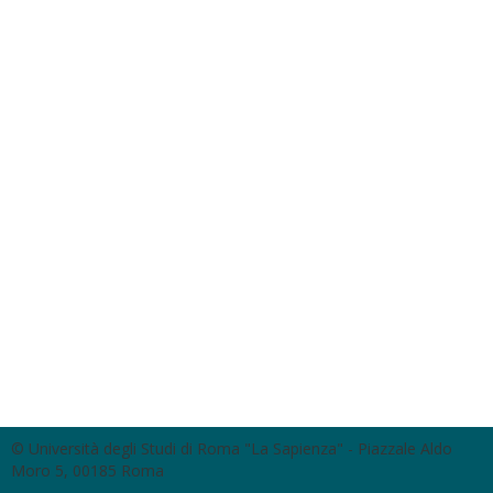
© Università degli Studi di Roma "La Sapienza" - Piazzale Aldo
Moro 5, 00185 Roma