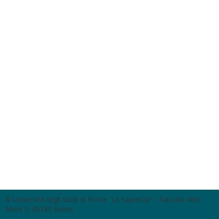
© Università degli Studi di Roma "La Sapienza" - Piazzale Aldo
Moro 5, 00185 Roma