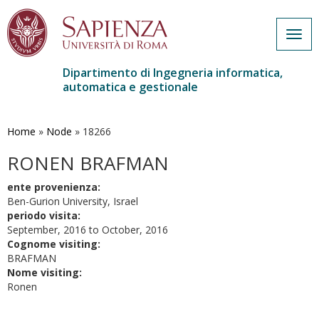
Togg
navig
Dipartimento di Ingegneria informatica,
automatica e gestionale
Salta
al
contenuto
Home
»
Node
»
18266
principale
RONEN BRAFMAN
ente provenienza:
Ben-Gurion University, Israel
periodo visita:
September, 2016
to
October, 2016
Cognome visiting:
BRAFMAN
Nome visiting:
Ronen