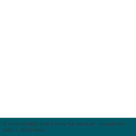
© Università degli Studi di Roma "La Sapienza" - Piazzale Aldo
Moro 5, 00185 Roma