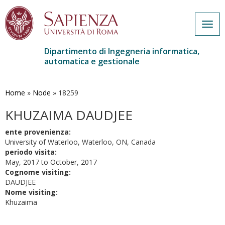
Togg
navig
Dipartimento di Ingegneria informatica,
automatica e gestionale
Salta
al
contenuto
Home
»
Node
»
18259
principale
KHUZAIMA DAUDJEE
ente provenienza:
University of Waterloo, Waterloo, ON, Canada
periodo visita:
May, 2017
to
October, 2017
Cognome visiting:
DAUDJEE
Nome visiting:
Khuzaima