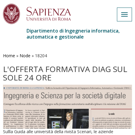
Togg
navig
Dipartimento di Ingegneria informatica,
automatica e gestionale
Salta
al
contenuto
Home
»
Node
»
18204
principale
L'OFFERTA FORMATIVA DIAG SUL
SOLE 24 ORE
Sullla Guida alle università della rivista Scenari, le aziende