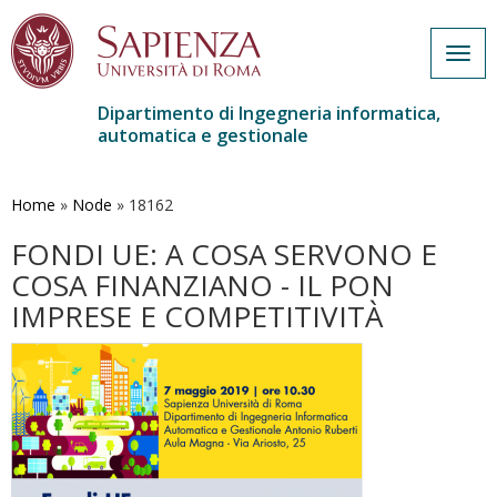
Togg
navig
Dipartimento di Ingegneria informatica,
automatica e gestionale
Salta
al
contenuto
Home
»
Node
»
18162
principale
FONDI UE: A COSA SERVONO E
COSA FINANZIANO - IL PON
IMPRESE E COMPETITIVITÀ