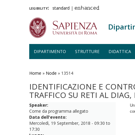
legibility:
standard
|
enhanced
Diparti
DIPARTIMENTO
STRUTTURE
DIDATTICA
Salta
al
contenuto
Home
»
Node
»
13514
principale
IDENTIFICAZIONE E CONTR
TRAFFICO SU RETI AL DIAG,
Speaker:
Un
Come da programma allegato
con
Data dell'evento:
Mercoledì, 19 September, 2018 -
09:30
to
17:30