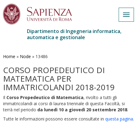
Togg
navig
Dipartimento di Ingegneria informatica,
automatica e gestionale
Salta
al
contenuto
Home
»
Node
»
13486
principale
CORSO PROPEDEUTICO DI
MATEMATICA PER
IMMATRICOLANDI 2018-2019
Il
Corso Propedeutico di Matematica
, rivolto a tutti gli
immatricolandi ai corsi di laurea triennale di questa Facoltà, si
terrà nel periodo
da lunedì 10 a giovedì 20 settembre 2018
.
Tutte le informazioni possono essere consultate in
questa pagina
.