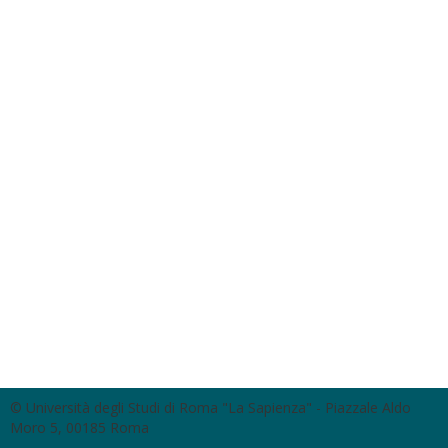
© Università degli Studi di Roma "La Sapienza" - Piazzale Aldo
Moro 5, 00185 Roma