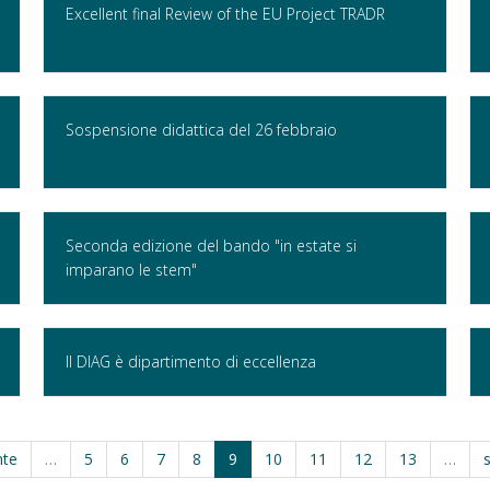
Excellent final Review of the EU Project TRADR
Sospensione didattica del 26 febbraio
Seconda edizione del bando "in estate si
imparano le stem"
Il DIAG è dipartimento di eccellenza
nte
…
5
6
7
8
9
10
11
12
13
…