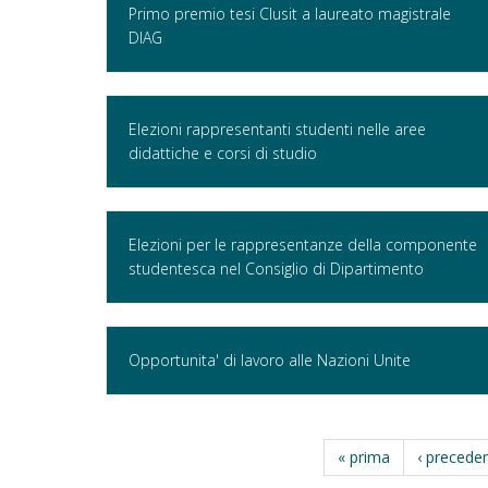
Primo premio tesi Clusit a laureato magistrale
DIAG
Elezioni rappresentanti studenti nelle aree
didattiche e corsi di studio
Elezioni per le rappresentanze della componente
studentesca nel Consiglio di Dipartimento
Opportunita' di lavoro alle Nazioni Unite
« prima
‹ precede