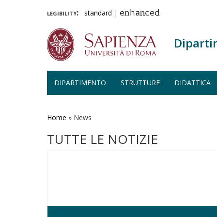
legibility:
standard
|
enhanced
Diparti
DIPARTIMENTO
STRUTTURE
DIDATTICA
Salta
al
contenuto
Home
»
News
principale
TUTTE LE NOTIZIE