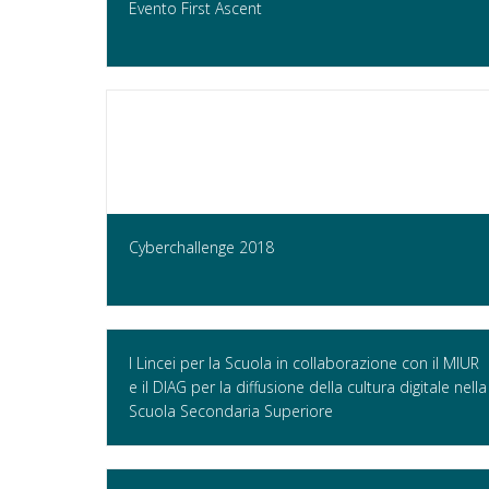
Evento First Ascent
Cyberchallenge 2018
I Lincei per la Scuola in collaborazione con il MIUR
e il DIAG per la diffusione della cultura digitale nella
Scuola Secondaria Superiore