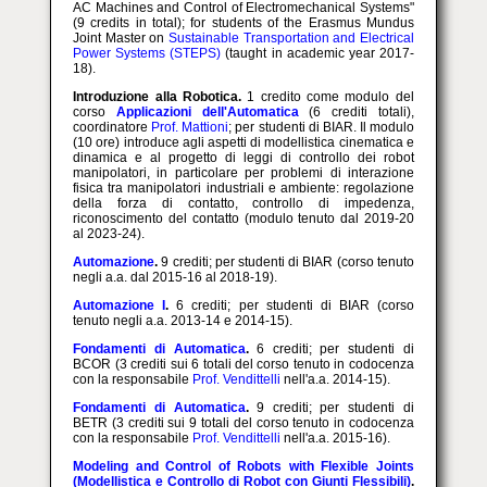
AC Machines and Control of Electromechanical Systems"
(9 credits in total); for students of the Erasmus Mundus
Joint Master on
Sustainable Transportation and Electrical
Power Systems (STEPS)
(taught in academic year 2017-
18).
Introduzione alla Robotica.
1 credito
come modulo del
corso
Applicazioni dell'Automatica
(6 crediti totali),
coordinatore
Prof. Mattioni
; per studenti di BIAR. Il modulo
(10 ore) introduce agli aspetti di modellistica cinematica e
dinamica e al progetto di leggi di controllo dei robot
manipolatori, in particolare per problemi di interazione
fisica tra manipolatori industriali e ambiente: regolazione
della forza di contatto, controllo di impedenza,
riconoscimento del contatto
(modulo tenuto dal 2019-20
al 2023-24).
Automazione
.
9 crediti; per studenti di BIAR (corso tenuto
negli a.a. dal 2015-16 al 2018-19).
Automazione I
.
6 crediti; per studenti di BIAR (corso
tenuto negli a.a. 2013-14 e 2014-15).
Fondamenti di Automatica
.
6 crediti; per studenti di
BCOR (3 crediti sui 6 totali del corso tenuto in codocenza
con la responsabile
Prof. Vendittelli
nell'a.a. 2014-15).
Fondamenti di Automatica
.
9 crediti; per studenti di
BETR (3 crediti sui 9 totali del corso tenuto in codocenza
con la responsabile
Prof. Vendittelli
nell'a.a. 2015-16).
Modeling and Control of Robots with Flexible Joints
(Modellistica e Controllo di Robot con Giunti Flessibili)
.