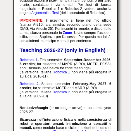
sospese lezioni e ricevimento). In altri periodi, o per altro
orario, contattatemi via e-mail. Per tesi di laurea
magistrale in Robotics 1 e Robotics 2, vedere anche la
pagina
Argomenti di Tesi
(del Laboratorio di Robotica).
IMPORTANTE.
Il ricevimento si tiene nel mio ufficio
(stanza A-210, ala sinistra, secondo piano della sede
DIAG, Via Ariosto 25). Per incontri in remoto, è disponibile
la mia stanza personale in
Zoom
. Usate sempre l'account
istituzionale Sapienza per l'accesso. Per questa modalità,
contattatemi in anticipo via mail per conferma.
Teaching 2026-27 (only in English)
Robotics 1
.
First semester:
September-December 2026
;
6 credits
; for students of MARR (AIRO), MCER, ECSAI,
and Erasmus (see below for code meanings)
(la versione italiana
Robotica 1
non viene più erogata in
aula dal 2010-11).
Robotics 2
.
Second semester:
February-May 2027
;
6
credits
; for students of MCER and MARR (AIRO)
(la versione italiana
Robotica 2
non viene più erogata in
aula dal 2009-10).
Not active/taught
(or no longer active) in academic year
2026-27
Sicurezza nell'interazione fisica e nella coesistenza di
robot e operatori umani: introduzione a concetti e
metodi.
come modulo base e ciclo di lezioni del corso di