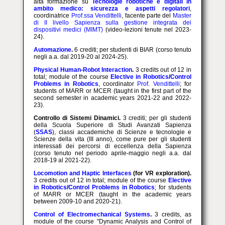
alta formazione su
Tecnologie robotiche e digitali in
ambito medico: sicurezza e aspetti regolatori
,
coordinatrice
Prof.ssa Vendittelli
, facente parte del
Master
di II livello Sapienza sulla gestione integrata dei
dispositivi medici (MIMT)
(video-lezioni tenute nel 2023-
24).
Automazione
.
6 crediti; per studenti di BIAR (corso tenuto
negli a.a. dal 2019-20 al 2024-25).
Physical Human-Robot Interaction
.
3 credits out of 12 in
total; module of the course
Elective in Robotics
/
Control
Problems in Robotics
, coordinator
Prof. Vendittelli
; for
students of MARR or MCER (taught in the first part of the
second semester in academic years 2021-22 and 2022-
23).
Controllo di Sistemi Dinamici.
3 crediti; per gli studenti
della Scuola Superiore di Studi Avanzati Sapienza
(
SSAS
), classi accademiche di Scienze e tecnologie e
Scienze della vita (III anno), come pure per gli studenti
interessati dei percorsi di eccellenza della Sapienza
(corso tenuto nel periodo aprile-maggio negli a.a. dal
2018-19 al 2021-22).
Locomotion and Haptic Interfaces
(for VR exploration).
3 credits out of 12 in total; module of the course
Elective
in Robotics
/
Control Problems in Robotics
; for students
of MARR or MCER (taught in the academic years
between 2009-10 and 2020-21).
Control of Electromechanical Systems
.
3 credits, as
module of the course "Dynamic Analysis and Control of