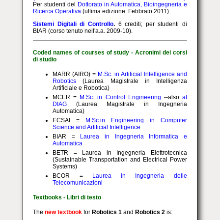
Per studenti del
Dottorato in Automatica, Bioingegneria e
Ricerca Operativa
(ultima edizione: Febbraio 2011).
Sistemi Digitali di Controllo
.
6 crediti; per studenti di
BIAR (corso tenuto nell'a.a. 2009-10).
Coded names of courses of study - Acronimi dei corsi
di studio
MARR (AIRO) =
M.Sc. in Artificial Intelligence and
Robotics
(Laurea Magistrale in Intelligenza
Artificiale e Robotica)
MCER =
M.Sc. in Control Engineering
--also
at
DIAG
(Laurea Magistrale in Ingegneria
Automatica)
ECSAI =
M.Sc.in Engineering in Computer
Science and Artificial Intelligence
BIAR =
Laurea in Ingegneria Informatica e
Automatica
BETR = Laurea in Ingegneria Elettrotecnica
(Sustainable Transportation and Electrical Power
Systems)
BCOR =
Laurea in Ingegneria delle
Telecomunicazioni
Textbooks - Libri di testo
The
new textbook
for
Robotics 1
and
Robotics 2
is: