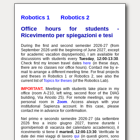
Robotics 1
Robotics 2
Office hours for students -
Ricevimento per spiegazioni e tesi
During the first and second semester 2026-27 (from
September 2026 until the beginning of June 2027, except
for academic vacation days/periods), I am available for
discussions with students every
Tuesday
,
12:00-13:30
.
Check first my known travel dates
here
(in these days,
there are no classes nor office hours). Contact me by e-
mail to arrange a different meeting time. For final projects
and theses in Robotics 1 or Robotics 2, see also the
current list of
Topics for theses
(of the Robotics Lab).
IMPORTANT.
Meetings with students take place in my
office (room A-210, left wing, second floor of the DIAG
building, Via Ariosto 25). For remote meetings, use my
personal room in
Zoom
. Access always with your
institutional Sapienza account. In this case, please
contact me in advance for confirmation.
Nel primo e secondo semestre 2026-27 (da settembre
2026 fino a inizio giugno 2027, tranne durante i
giorni/periodi di vacanza del calendario accademico), il
ricevimento si tiene il
martedì
,
12:00-13:30
. Verificate le
date dei miei viaggi di lavoro
qui
(in questi giorni, sono