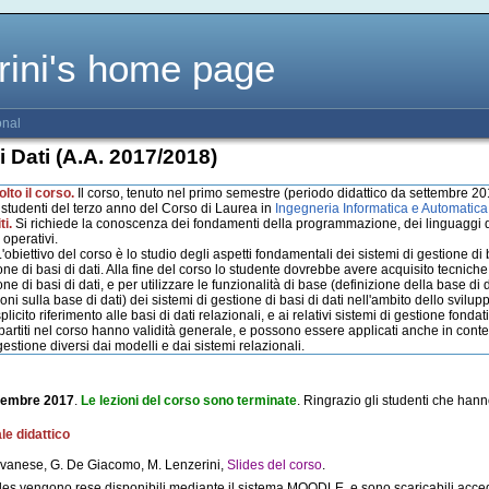
rini's home page
onal
i Dati (A.A. 2017/2018)
olto il corso.
Il corso, tenuto nel primo semestre (periodo didattico da settembre 201
i studenti del terzo anno del Corso di Laurea in
Ingegneria Informatica e Automatic
ti.
Si richiede la conoscenza dei fondamenti della programmazione, dei linguaggi di
 operativi.
'obiettivo del corso è lo studio degli aspetti fondamentali dei sistemi di gestione di 
ne di basi di dati. Alla fine del corso lo studente dovrebbe avere acquisito tecniche
ne di basi di dati, e per utilizzare le funzionalità di base (definizione della base di
oni sulla base di dati) dei sistemi di gestione di basi di dati nell'ambito dello sviluppo
plicito riferimento alle basi di dati relazionali, e ai relativi sistemi di gestione fonda
partiti nel corso hanno validità generale, e possono essere applicati anche in contesti
gestione diversi dai modelli e dai sistemi relazionali.
cembre 2017
.
Le lezioni del corso sono terminate
. Ringrazio gli studenti che hann
le didattico
lvanese, G. De Giacomo, M. Lenzerini,
Slides del corso
.
des vengono rese disponibili mediante il sistema MOODLE, e sono scaricabili acc