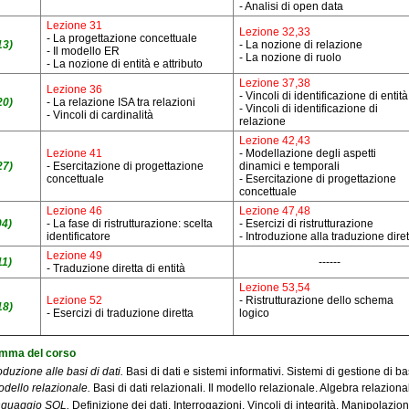
- Analisi di open data
Lezione 31
Lezione 32,33
- La progettazione concettuale
13)
- La nozione di relazione
- Il modello ER
- La nozione di ruolo
- La nozione di entità e attributo
Lezione 37,38
Lezione 36
- Vincoli di identificazione di entità
20)
- La relazione ISA tra relazioni
- Vincoli di identificazione di
- Vincoli di cardinalità
relazione
Lezione 42,43
Lezione 41
- Modellazione degli aspetti
27)
- Esercitazione di progettazione
dinamici e temporali
concettuale
- Esercitazione di progettazione
concettuale
Lezione 46
Lezione 47,48
04)
- La fase di ristrutturazione: scelta
- Esercizi di ristrutturazione
identificatore
- Introduzione alla traduzione diret
Lezione 49
11)
------
- Traduzione diretta di entità
Lezione 53,54
Lezione 52
- Ristrutturazione dello schema
18)
- Esercizi di traduzione diretta
logico
mma del corso
roduzione alle basi di dati.
Basi di dati e sistemi informativi. Sistemi di gestione di bas
modello relazionale.
Basi di dati relazionali. Il modello relazionale. Algebra relaziona
linguaggio SQL.
Definizione dei dati. Interrogazioni. Vincoli di integrità. Manipolazion