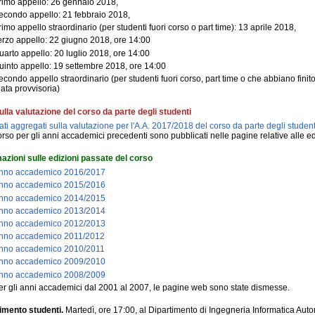
rimo appello: 26 gennaio 2018,
econdo appello: 21 febbraio 2018,
rimo appello straordinario (per studenti fuori corso o part time): 13 aprile 2018,
erzo appello: 22 giugno 2018, ore 14:00
uarto appello: 20 luglio 2018, ore 14:00
uinto appello: 19 settembre 2018, ore 14:00
econdo appello straordinario (per studenti fuori corso, part time o che abbiano finit
data provvisoria)
ulla valutazione del corso da parte degli studenti
ati aggregati sulla valutazione per l'A.A. 2017/2018 del corso da parte degli student
orso per gli anni accademici precedenti sono pubblicati nelle pagine relative alle ed
azioni sulle edizioni passate del corso
nno accademico 2016/2017
nno accademico 2015/2016
nno accademico 2014/2015
nno accademico 2013/2014
nno accademico 2012/2013
nno accademico 2011/2012
nno accademico 2010/2011
nno accademico 2009/2010
nno accademico 2008/2009
er gli anni accademici dal 2001 al 2007, le pagine web sono state dismesse.
imento studenti.
Martedì, ore 17:00, al Dipartimento di Ingegneria Informatica Auto