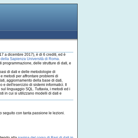
7 a dicembre 2017), è di 6 crediti, ed è
a della Sapienza Università di Roma
.
 programmazione, delle strutture di dati, e
basi di dati e delle metodologie di
 e metodi per affrontare problemi di
 dati, aggiornamento della base di dati,
 e dell'esercizio di sistemi informatici. Il
ti sul linguaggio SQL. Tuttavia, i metodi ed i
 in cui si utilizzano modelli di dati e
o seguito con tanta passione le lezioni.
edendo alla
pagina del corso di Basi di dati in