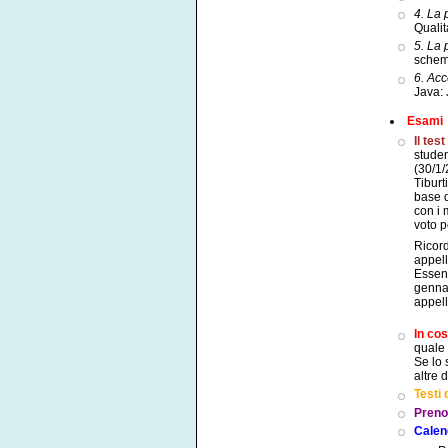
4. La 
Quali
5. La 
schema
6. Acc
Java:
Esami
Il tes
studen
(30/1/
Tibur
base d
con i 
voto p
Ricord
appell
Essend
gennai
appell
In co
quale 
Se lo 
altre
Testi
Preno
Calen