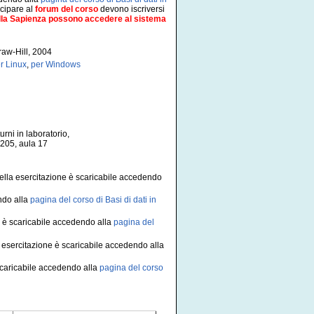
cipare al
forum del corso
devono iscriversi
 della Sapienza possono accedere al sistema
raw-Hill, 2004
r Linux
,
per Windows
rni in laboratorio,
a 205, aula 17
 della esercitazione è scaricabile accedendo
ndo alla
pagina del corso di Basi di dati in
e è scaricabile accedendo alla
pagina del
lla esercitazione è scaricabile accedendo alla
 scaricabile accedendo alla
pagina del corso