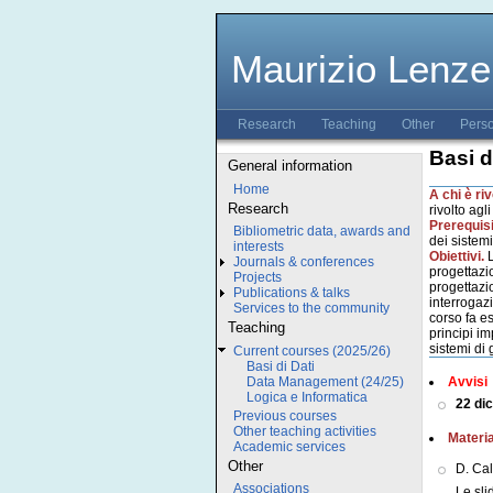
Maurizio Lenze
Research
Teaching
Other
Pers
Basi d
General information
Home
A chi è riv
Research
rivolto agl
Prerequisi
Bibliometric data, awards and
dei sistemi
interests
Obiettivi.
L
Journals & conferences
progettazio
Projects
progettazio
Publications & talks
interrogazi
Services to the community
corso fa es
Teaching
principi im
sistemi di 
Current courses (2025/26)
Basi di Dati
Data Management (24/25)
Avvisi
Logica e Informatica
22 di
Previous courses
Other teaching activities
Materia
Academic services
Other
D. Ca
Associations
Le sli