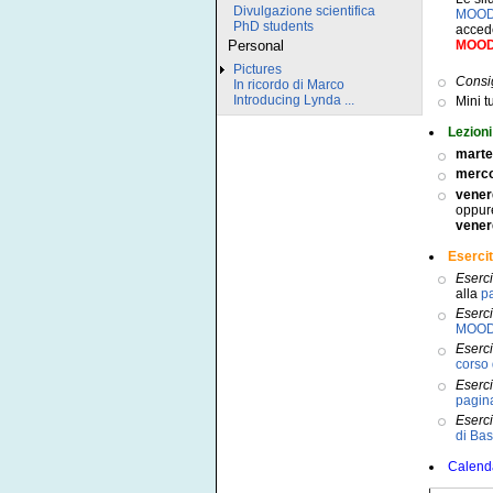
Divulgazione scientifica
MOO
PhD students
acced
MOODL
Personal
Pictures
Consi
In ricordo di Marco
Introducing Lynda ...
Mini t
Lezioni
marte
merco
vener
oppure
vener
Esercit
Eserci
alla
p
Eserci
MOO
Eserci
corso 
Eserci
pagina
Eserci
di Bas
Calenda