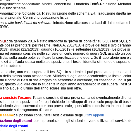
progettazione concettuale.
Modelli concettuali. Il modello Entità-Relazione. Metodol
tà di uno schema.
progettazione logica/fisica.
Ristrutturazione dello schema ER. Traduzione diretta nel
 relazionale. Cenni di progettazione fisica.
esso alle basi di dati da software.
Introduzione all'accesso a basi di dati mediante i
 JDBC.
t SQL
: da gennaio 2016 è stato introdotta la "prova di idoneità" su SQL (Test SQL), 
te possa prenotarsi per l'esame. Nell'A.A. 2017/18, le prove del test si svolgerann
2019), marzo (22/3/2019), giugno (10/6/2019) e settembre (10/9/2019). Le prove si 
tina ed ognuna consiste nello scrivere un certo numero di query SQL usando un o
i dati sulla quale poter verificare la correttezza delle query. Se il laboratorio non è 
mezzi che l'aula stessa mette a disposizione. Il test di idoneità si intende o supera
er lo studente.
iamo che, una volta superato il test SQL, lo studente si può prenotare e presenta
o dello stesso anno accademico. All'inizio di ogni anno accademico, la lista di colo
o il corso di Basi di dati erogato da settembre a dicembre, ed essendo quindi il pr
o, questo vuol dire che lo studente in ogni anno accademico in cui supera il test
o fino a quello ultimo dell'anno solare, ma non oltre.
sa consiste l'esame
: l'esame consiste di una prova scritta ed eventualmente di una 
si hanno a disposizione 2 ore, si richiede lo sviluppo di un piccolo progetto di basi d
studente viene convocato per una prova orale, quest'ultima consisterà in una discuss
 domande sul programma d'esame.
 di esame
: si possono consultare i testi d'esame degli
ultimi appelli
tazione degli esami
: per la prenotazione, gli studenti devono utilizzare il servizio 
dario degli esami