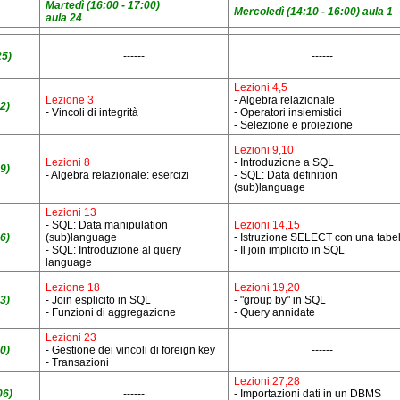
Martedì (16:00 - 17:00)
Mercoledì (14:10 - 16:00) aula 1
aula 24
25)
------
------
Lezioni 4,5
Lezione 3
- Algebra relazionale
2)
- Vincoli di integrità
- Operatori insiemistici
- Selezione e proiezione
Lezioni 9,10
Lezioni 8
- Introduzione a SQL
9)
- Algebra relazionale: esercizi
- SQL: Data definition
(sub)language
Lezioni 13
- SQL: Data manipulation
Lezioni 14,15
6)
(sub)language
- Istruzione SELECT con una tabel
- SQL: Introduzione al query
- Il join implicito in SQL
language
Lezione 18
Lezioni 19,20
3)
- Join esplicito in SQL
- "group by" in SQL
- Funzioni di aggregazione
- Query annidate
Lezioni 23
0)
- Gestione dei vincoli di foreign key
------
- Transazioni
Lezioni 27,28
06)
------
- Importazioni dati in un DBMS