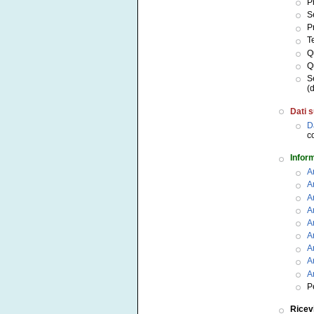
P
S
P
T
Q
Q
S
(
Dati s
D
c
Inform
A
A
A
A
A
A
A
A
A
P
Ricev