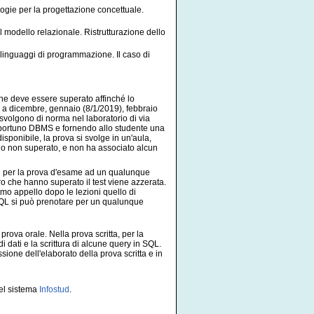
ogie per la progettazione concettuale.
 modello relazionale. Ristrutturazione dello
 linguaggi di programmazione. Il caso di
che deve essere superato affinché lo
o a dicembre, gennaio (8/1/2019), febbraio
svolgono di norma nel laboratorio di via
pportuno DBMS e fornendo allo studente una
disponibile, la prova si svolge in un'aula,
to o non superato, e non ha associato alcun
rsi per la prova d'esame ad un qualunque
ro che hanno superato il test viene azzerata.
imo appello dopo le lezioni quello di
 SQL si può prenotare per un qualunque
prova orale. Nella prova scritta, per la
i dati e la scrittura di alcune query in SQL.
ione dell'elaborato della prova scritta e in
del sistema
Infostud
.