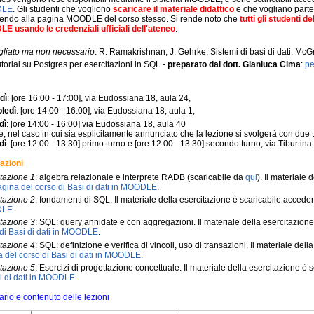
DLE
. Gli studenti che vogliono
scaricare il materiale didattico
e che vogliano parte
endo alla pagina MOODLE del corso stesso. Si rende noto che
tutti gli studenti
E usando le credenziali ufficiali dell'ateneo
.
gliato ma non necessario
: R. Ramakrishnan, J. Gehrke. Sistemi di basi di dati. McG
utorial su Postgres per esercitazioni in SQL -
preparato dal dott. Gianluca Cima
:
pe
dì
: [ore 16:00 - 17:00], via Eudossiana 18, aula 24,
ledì
: [ore 14:00 - 16:00], via Eudossiana 18, aula 1,
dì
: [ore 14:00 - 16:00] via Eudossiana 18, aula 40
, nel caso in cui sia esplicitamente annunciato che la lezione si svolgerà con due tu
dì
: [ore 12:00 - 13:30] primo turno e [ore 12:00 - 13:30] secondo turno, via Tiburtin
azioni
tazione 1
: algebra relazionale e interprete RADB (scaricabile da
qui
). Il materiale
agina del corso di Basi di dati in MOODLE
.
tazione 2
: fondamenti di SQL. Il materiale della esercitazione è scaricabile accede
DLE
.
tazione 3
: SQL: query annidate e con aggregazioni. Il materiale della esercitazion
di Basi di dati in MOODLE
.
tazione 4
: SQL: definizione e verifica di vincoli, uso di transazioni. Il materiale de
 del corso di Basi di dati in MOODLE
.
tazione 5
: Esercizi di progettazione concettuale. Il materiale della esercitazione è
i di dati in MOODLE
.
rio e contenuto delle lezioni