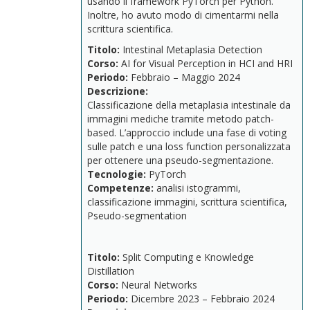
usando il framework PyTorch per Python.
Inoltre, ho avuto modo di cimentarmi nella
scrittura scientifica.
Titolo:
Intestinal
Metaplasia
Detection
Corso:
AI
for
Visual
Perception
in
HCI
and
HRI
Periodo:
Febbraio –
Maggio
2024
Descrizione:
Classificazione
della
metaplasia
intestinale
da
immagini
mediche
tramite
metodo
patch-
based.
L’approccio
include
una
fase
di
voting
sulle
patch
e
una
loss
function
personalizzata
per
ottenere
una
pseudo-
segmentazione.
Tecnologie:
PyTorch
Competenze:
analisi
istogrammi,
classificazione
immagini,
scrittura
scientifica,
Pseudo-segmentation
Titolo:
Split
Computing
e
Knowledge
Distillation
Corso:
Neural
Networks
Periodo:
Dicembre
2023 –
Febbraio
2024