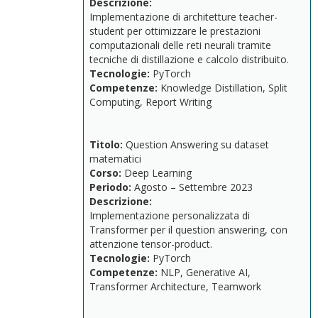
Descrizione:
Implementazione
di
architetture
teacher-
student
per
ottimizzare
le
prestazioni
computazionali
delle
reti
neurali
tramite
tecniche
di
distillazione
e
calcolo
distribuito.
Tecnologie:
PyTorch
Competenze:
Knowledge Distillation
,
Split
Computing,
Report
Writing
Titolo:
Question
Answering
su
dataset
matematici
Corso:
Deep
Learning
Periodo:
Agosto –
Settembre
2023
Descrizione:
Implementazione
personalizzata
di
Transformer
per
il
question
answering,
con
attenzione
tensor-
product.
Tecnologie:
PyTorch
Competenze:
NLP,
Generative
AI,
Transformer
Architecture,
Teamwork