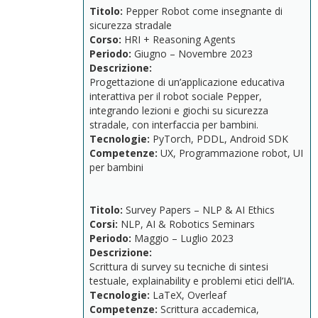
Titolo:
Pepper
Robot
come
insegnante
di
sicurezza
stradale
Corso:
HRI +
Reasoning
Agents
Periodo:
Giugno –
Novembre
2023
Descrizione:
Progettazione
di
un’applicazione
educativa
interattiva
per
il
robot
sociale
Pepper,
integrando
lezioni
e
giochi
su
sicurezza
stradale,
con
interfaccia
per
bambini.
Tecnologie:
PyTorch,
PDDL,
Android
SDK
Competenze:
UX,
Programmazione
robot,
UI
per
bambini
Titolo:
Survey
Papers –
NLP &
AI
Ethics
Corsi:
NLP,
AI &
Robotics
Seminars
Periodo:
Maggio –
Luglio
2023
Descrizione:
Scrittura
di
survey
su
tecniche
di
sintesi
testuale,
explainability
e
problemi
etici
dell’IA.
Tecnologie:
LaTeX,
Overleaf
Competenze:
Scrittura
accademica,