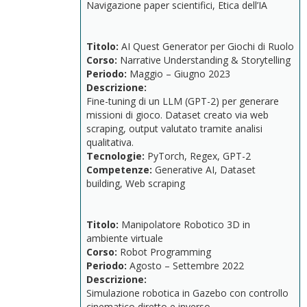
Navigazione
paper
scientifici,
Etica
dell’IA
Titolo:
AI
Quest
Generator
per
Giochi
di
Ruolo
Corso:
Narrative
Understanding &
Storytelling
Periodo:
Maggio –
Giugno
2023
Descrizione:
Fine-
tuning
di
un
LLM (
GPT-
2)
per
generare
missioni
di
gioco.
Dataset
creato
via
web
scraping,
output
valutato
tramite
analisi
qualitativa.
Tecnologie:
PyTorch,
Regex,
GPT-
2
Competenze:
Generative
AI,
Dataset
building,
Web
scraping
Titolo:
Manipolatore
Robotico
3D
in
ambiente
virtuale
Corso:
Robot
Programming
Periodo:
Agosto –
Settembre
2022
Descrizione:
Simulazione
robotica
in
Gazebo
con
controllo
cinematico
diretto
e
inverso.