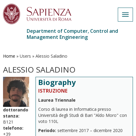
Togg
navig
Department of Computer, Control and
Management Engineering
Skip
to
main
Home
»
Users
»
Alessio Saladino
content
ALESSIO SALADINO
Biography
ISTRUZIONE
Laurea Triennale
Corso di laurea in Informatica presso
dottorando
Università degli Studi di Bari "Aldo Moro" con
stanza:
voto 110L
B121
telefono:
Periodo:
settembre 2017
–
dicembre 2020
+39