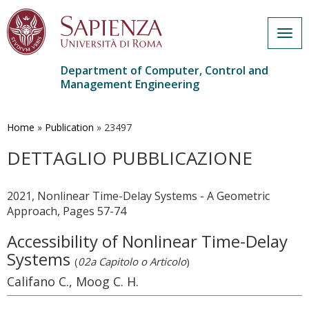
Togg
navig
Department of Computer, Control and
Management Engineering
Skip
to
main
Home
»
Publication
»
23497
content
DETTAGLIO PUBBLICAZIONE
2021, Nonlinear Time-Delay Systems - A Geometric
Approach, Pages 57-74
Accessibility of Nonlinear Time-Delay
Systems
(
02a Capitolo o Articolo
)
Califano C., Moog C. H.