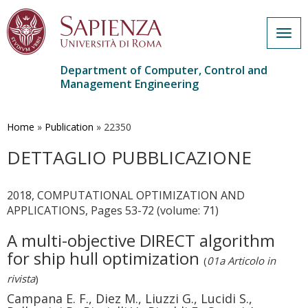
Togg
navig
Department of Computer, Control and
Management Engineering
Skip
to
main
Home
»
Publication
»
22350
content
DETTAGLIO PUBBLICAZIONE
2018, COMPUTATIONAL OPTIMIZATION AND
APPLICATIONS, Pages 53-72 (volume: 71)
A multi-objective DIRECT algorithm
for ship hull optimization
(
01a Articolo in
rivista
)
Campana E. F., Diez M., Liuzzi G., Lucidi S.,