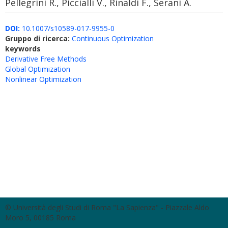
Pellegrini R., Piccialli V., Rinaldi F., Serani A.
DOI:
10.1007/s10589-017-9955-0
Gruppo di ricerca:
Continuous Optimization
keywords
Derivative Free Methods
Global Optimization
Nonlinear Optimization
© Università degli Studi di Roma "La Sapienza" - Piazzale Aldo
Moro 5, 00185 Roma