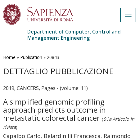
Togg
navig
Department of Computer, Control and
Management Engineering
Skip
to
main
Home
»
Publication
»
20843
content
DETTAGLIO PUBBLICAZIONE
2019, CANCERS, Pages - (volume: 11)
A simplified genomic profiling
approach predicts outcome in
metastatic colorectal cancer
(
01a Articolo in
rivista
)
Capalbo Carlo, Belardinilli Francesca, Raimondo