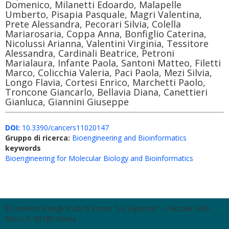
Domenico, Milanetti Edoardo, Malapelle
Umberto, Pisapia Pasquale, Magri Valentina,
Prete Alessandra, Pecorari Silvia, Colella
Mariarosaria, Coppa Anna, Bonfiglio Caterina,
Nicolussi Arianna, Valentini Virginia, Tessitore
Alessandra, Cardinali Beatrice, Petroni
Marialaura, Infante Paola, Santoni Matteo, Filetti
Marco, Colicchia Valeria, Paci Paola, Mezi Silvia,
Longo Flavia, Cortesi Enrico, Marchetti Paolo,
Troncone Giancarlo, Bellavia Diana, Canettieri
Gianluca, Giannini Giuseppe
DOI:
10.3390/cancers11020147
Gruppo di ricerca:
Bioengineering and Bioinformatics
keywords
Bioengineering for Molecular Biology and Bioinformatics
© Università degli Studi di Roma "La Sapienza" - Piazzale Aldo
Moro 5, 00185 Roma