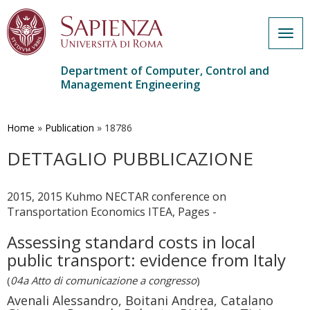
Togg
navig
Department of Computer, Control and
Management Engineering
Skip
to
main
Home
»
Publication
»
18786
content
DETTAGLIO PUBBLICAZIONE
2015, 2015 Kuhmo NECTAR conference on
Transportation Economics ITEA, Pages -
Assessing standard costs in local
public transport: evidence from Italy
(
04a Atto di comunicazione a congresso
)
Avenali Alessandro, Boitani Andrea, Catalano