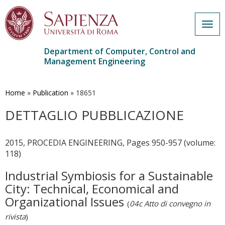
Togg
navig
Department of Computer, Control and
Management Engineering
Skip
to
main
Home
»
Publication
»
18651
content
DETTAGLIO PUBBLICAZIONE
2015, PROCEDIA ENGINEERING, Pages 950-957 (volume:
118)
Industrial Symbiosis for a Sustainable
City: Technical, Economical and
Organizational Issues
(
04c Atto di convegno in
rivista
)