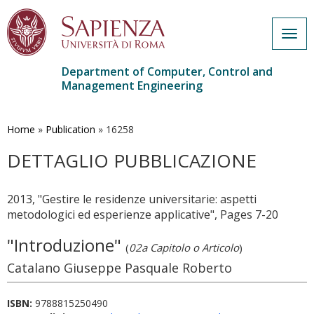
Togg
navig
Department of Computer, Control and
Management Engineering
Skip
to
main
Home
»
Publication
»
16258
content
DETTAGLIO PUBBLICAZIONE
2013, "Gestire le residenze universitarie: aspetti
metodologici ed esperienze applicative", Pages 7-20
"Introduzione"
(
02a Capitolo o Articolo
)
Catalano Giuseppe Pasquale Roberto
ISBN:
9788815250490