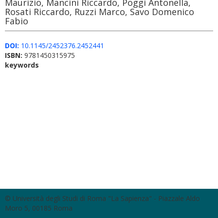
Maurizio, Mancini Riccardo, Poggi Antonella,
Rosati Riccardo, Ruzzi Marco, Savo Domenico
Fabio
DOI:
10.1145/2452376.2452441
ISBN:
9781450315975
keywords
© Università degli Studi di Roma "La Sapienza" - Piazzale Aldo
Moro 5, 00185 Roma