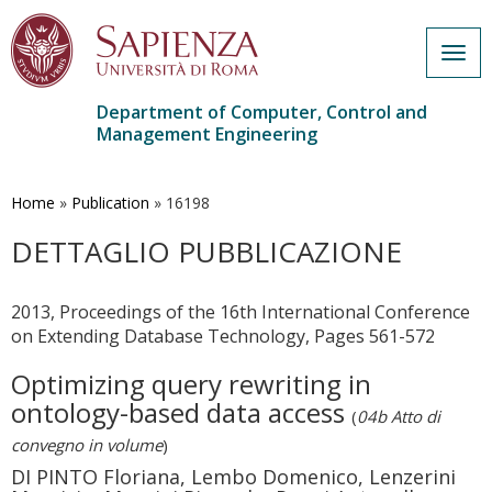
Togg
navig
Department of Computer, Control and
Management Engineering
Skip
to
main
Home
»
Publication
»
16198
content
DETTAGLIO PUBBLICAZIONE
2013, Proceedings of the 16th International Conference
on Extending Database Technology, Pages 561-572
Optimizing query rewriting in
ontology-based data access
(
04b Atto di
convegno in volume
)
DI PINTO Floriana, Lembo Domenico, Lenzerini