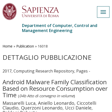
Togg
navig
Department of Computer, Control and
Management Engineering
Skip
to
main
Home
»
Publication
»
16018
content
DETTAGLIO PUBBLICAZIONE
2017, Computing Research Repository, Pages -
Android Malware Family Classification
Based on Resource Consumption over
Time
(
04b Atto di convegno in volume
)
Massarelli Luca, Aniello Leonardo, Ciccotelli
Claudio, Querzoni Leonardo, Ucci Daniele,