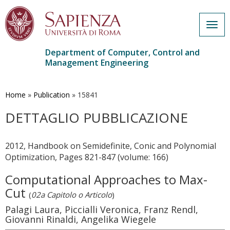
Togg
navig
Department of Computer, Control and
Management Engineering
Skip
to
main
Home
»
Publication
»
15841
content
DETTAGLIO PUBBLICAZIONE
2012, Handbook on Semidefinite, Conic and Polynomial
Optimization, Pages 821-847 (volume: 166)
Computational Approaches to Max-
Cut
(
02a Capitolo o Articolo
)
Palagi Laura, Piccialli Veronica, Franz Rendl,
Giovanni Rinaldi, Angelika Wiegele