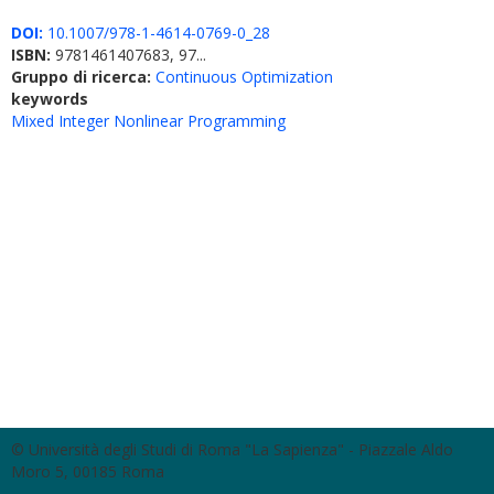
DOI:
10.1007/978-1-4614-0769-0_28
ISBN:
9781461407683, 97...
Gruppo di ricerca:
Continuous Optimization
keywords
Mixed Integer Nonlinear Programming
© Università degli Studi di Roma "La Sapienza" - Piazzale Aldo
Moro 5, 00185 Roma