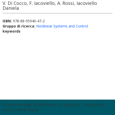
V. Di Cocco, F. Iacoviello, A. Rossi, Iacoviello
Daniela
ISBN:
978-88-95940-47-2
Gruppo di ricerca:
Nonlinear Systems and Control
keywords
© Università degli Studi di Roma "La Sapienza" - Piazzale Aldo
Moro 5, 00185 Roma