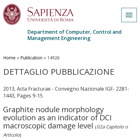
Togg
navig
Department of Computer, Control and
Management Engineering
Skip
to
main
Home
»
Publication
»
14926
content
DETTAGLIO PUBBLICAZIONE
2013, Acta Fracturae - Convegno Nazionale IGF- 2281-
1443, Pages 9-15
Graphite nodule morphology
evolution as an indicator of DCI
macroscopic damage level
(
02a Capitolo o
Articolo
)