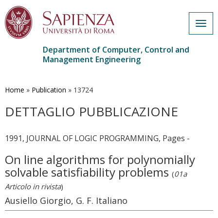
Togg
navig
Department of Computer, Control and
Management Engineering
Skip
to
main
Home
»
Publication
»
13724
content
DETTAGLIO PUBBLICAZIONE
1991, JOURNAL OF LOGIC PROGRAMMING, Pages -
On line algorithms for polynomially
solvable satisfiability problems
(
01a
Articolo in rivista
)
Ausiello Giorgio, G. F. Italiano