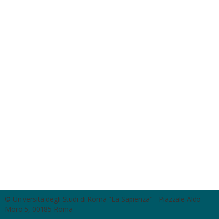
© Università degli Studi di Roma "La Sapienza" - Piazzale Aldo
Moro 5, 00185 Roma