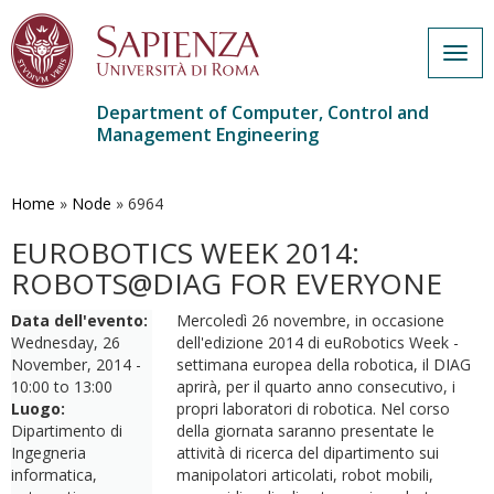
Togg
navig
Department of Computer, Control and
Management Engineering
Skip
to
main
Home
»
Node
»
6964
content
EUROBOTICS WEEK 2014:
ROBOTS@DIAG FOR EVERYONE
Data dell'evento:
Mercoledì 26 novembre, in occasione
Wednesday, 26
dell'edizione 2014 di euRobotics Week -
November, 2014 -
settimana europea della robotica, il DIAG
10:00
to
13:00
aprirà, per il quarto anno consecutivo, i
Luogo:
propri laboratori di robotica. Nel corso
Dipartimento di
della giornata saranno presentate le
Ingegneria
attività di ricerca del dipartimento sui
informatica,
manipolatori articolati, robot mobili,