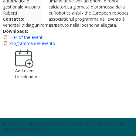
automatica e
umanoidi, velivoli autonomi e robot
gestionale Antonio
calciatori.La giornata è promossa dalla
Ruberti
euRobotics aisbl - the European robotics
Contatto:
association.Il programma dell'evento è
vendittelli@diag.uniroma1.it
contenuto nella locandina allegata.
Downloads:
Flier of the event
Programma dell'evento
Add event
to calendar
© Università degli Studi di Roma "La Sapienza" - Piazzale Aldo
Moro 5, 00185 Roma