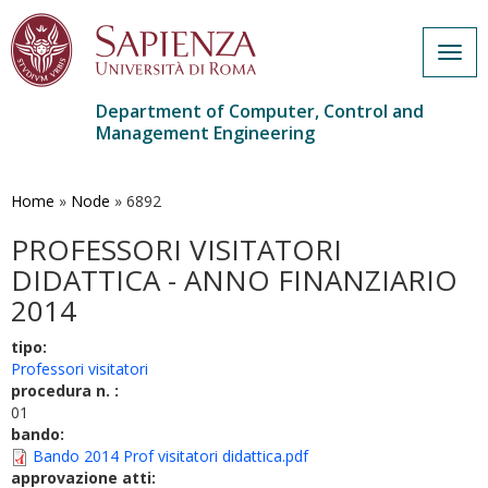
Togg
navig
Department of Computer, Control and
Management Engineering
Skip
to
main
Home
»
Node
»
6892
content
PROFESSORI VISITATORI
DIDATTICA - ANNO FINANZIARIO
2014
tipo:
Professori visitatori
procedura n. :
01
bando:
Bando 2014 Prof visitatori didattica.pdf
approvazione atti: