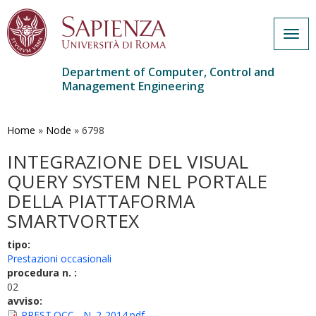
Togg
navig
Department of Computer, Control and
Management Engineering
Skip
to
main
Home
»
Node
»
6798
content
INTEGRAZIONE DEL VISUAL
QUERY SYSTEM NEL PORTALE
DELLA PIATTAFORMA
SMARTVORTEX
tipo:
Prestazioni occasionali
procedura n. :
02
avviso:
PREST.OCC_. N. 2-2014.pdf