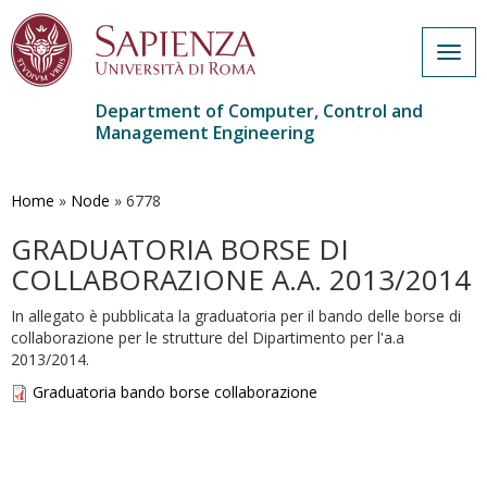
Togg
navig
Department of Computer, Control and
Management Engineering
Skip
to
main
Home
»
Node
»
6778
content
GRADUATORIA BORSE DI
COLLABORAZIONE A.A. 2013/2014
In allegato è pubblicata la graduatoria per il bando delle borse di
collaborazione per le strutture del Dipartimento per l'a.a
2013/2014.
Graduatoria bando borse collaborazione