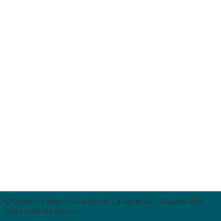
© Università degli Studi di Roma "La Sapienza" - Piazzale Aldo
Moro 5, 00185 Roma