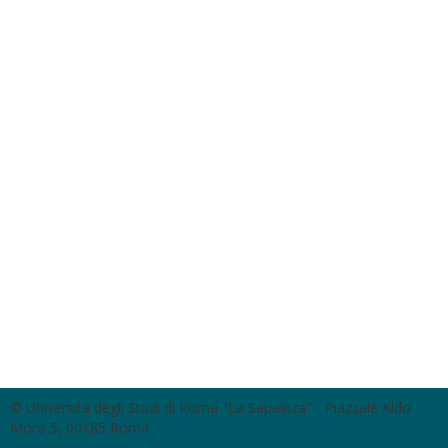
© Università degli Studi di Roma "La Sapienza" - Piazzale Aldo
Moro 5, 00185 Roma