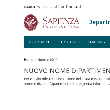
legibility:
standard
|
enhanced
Depart
DEPARTMENT
STRUCTURES
TEACHING
Skip
to
main
Home
»
Node
»
6011
content
NUOVO NOME DIPARTIME
Per meglio riflettere l'evoluzione della sua missione di
nome e diventa Dipartimento di Ingegneria informatica