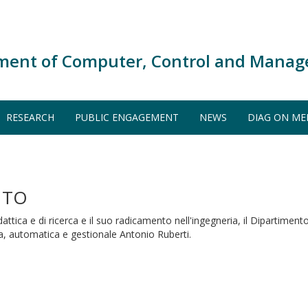
ment of Computer, Control and Manag
RESEARCH
PUBLIC ENGAGEMENT
NEWS
DIAG ON ME
NTO
dattica e di ricerca e il suo radicamento nell'ingegneria, il Dipartime
, automatica e gestionale Antonio Ruberti.