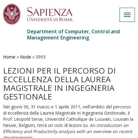
Togg
navig
Department of Computer, Control and
Management Engineering
Skip
to
main
Home
»
Node
»
5993
content
LEZIONI PER IL PERCORSO DI
ECCELLENZA DELLA LAUREA
MAGISTRALE IN INGEGNERIA
GESTIONALE
Nei giorni 30, 31 marzo e 1 aprile 2011, nell'ambito del percorso
di eccellenza della Laurea Magistrale in Ingegneria Gestionale, il
Prof. Léopold Simar, Université Catholique de Louvain, Louvain la
Neuve, Belgium, terrà un ciclo di lezioni su:
An introduction on
Efficiency and Productivity analysis with an overview on recent
developments