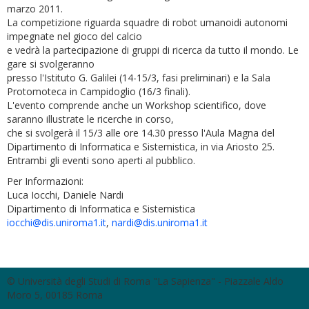
marzo 2011.
La competizione riguarda squadre di robot umanoidi autonomi
impegnate nel gioco del calcio
e vedrà la partecipazione di gruppi di ricerca da tutto il mondo. Le
gare si svolgeranno
presso l'Istituto G. Galilei (14-15/3, fasi preliminari) e la Sala
Protomoteca in Campidoglio (16/3 finali).
L'evento comprende anche un Workshop scientifico, dove
saranno illustrate le ricerche in corso,
che si svolgerà il 15/3 alle ore 14.30 presso l'Aula Magna del
Dipartimento di Informatica e Sistemistica, in via Ariosto 25.
Entrambi gli eventi sono aperti al pubblico.
Per Informazioni:
Luca Iocchi, Daniele Nardi
Dipartimento di Informatica e Sistemistica
iocchi@dis.uniroma1.it
,
nardi@dis.uniroma1.it
© Università degli Studi di Roma "La Sapienza" - Piazzale Aldo
Moro 5, 00185 Roma