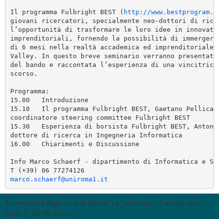
Il programma Fulbright BEST (
http://www.bestprogram.i
giovani ricercatori, specialmente neo-dottori di rice
l’opportunità di trasformare le loro idee in innovati
imprenditoriali, fornendo la possibilità di immergers
di 6 mesi nella realtà accademica ed imprenditoriale 
Valley. In questo breve seminario verranno presentate
del bando e raccontata l’esperienza di una vincitrice
scorso.
Programma:
15.00   Introduzione
15.10   Il programma Fulbright BEST, Gaetano Pellican
coordinatore steering committee Fulbright BEST
15.30   Esperienza di borsista Fulbright BEST, Antone
dottore di ricerca in Ingegneria Informatica
16.00   Chiarimenti e Discussione
Info Marco Schaerf - dipartimento di Informatica e Si
T (+39) 06 77274126
marco.schaerf@uniroma1.it
© Università degli Studi di Roma "La Sapienza" - Piazzale Aldo
Moro 5, 00185 Roma