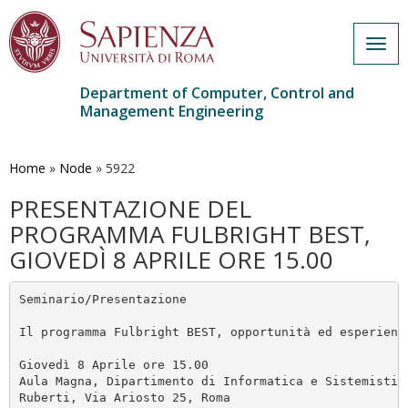
Togg
navig
Department of Computer, Control and
Management Engineering
Skip
to
main
Home
»
Node
»
5922
content
PRESENTAZIONE DEL
PROGRAMMA FULBRIGHT BEST,
GIOVEDÌ 8 APRILE ORE 15.00
Seminario/Presentazione
Il programma Fulbright BEST, opportunità ed esperienz
Giovedì 8 Aprile ore 15.00
Aula Magna, Dipartimento di Informatica e Sistemistic
Ruberti, Via Ariosto 25, Roma