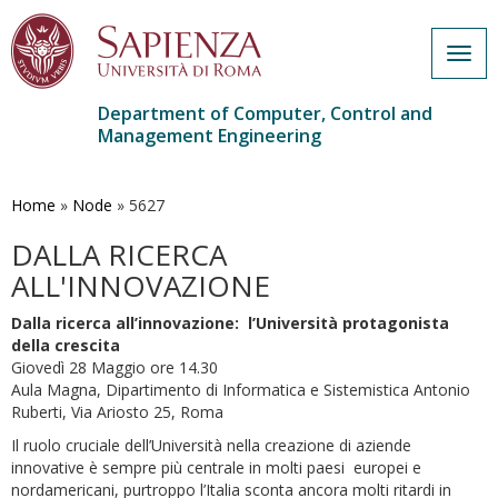
Togg
navig
Department of Computer, Control and
Management Engineering
Skip
to
main
Home
»
Node
»
5627
content
DALLA RICERCA
ALL'INNOVAZIONE
Dalla ricerca all’innovazione: l’Università protagonista
della crescita
Giovedì 28 Maggio ore 14.30
Aula Magna, Dipartimento di Informatica e Sistemistica Antonio
Ruberti, Via Ariosto 25, Roma
Il ruolo cruciale dell’Università nella creazione di aziende
innovative è sempre più centrale in molti paesi europei e
nordamericani, purtroppo l’Italia sconta ancora molti ritardi in