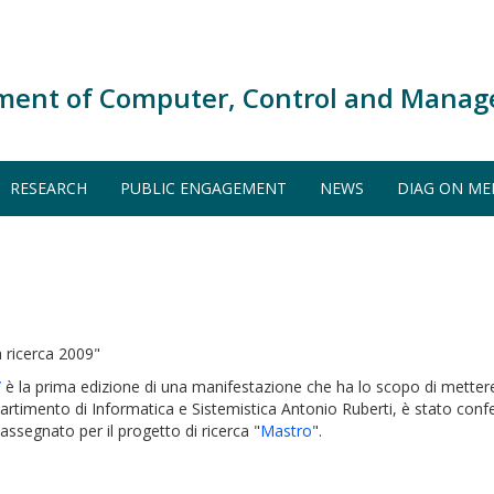
ment of Computer, Control and Manag
RESEARCH
PUBLIC ENGAGEMENT
NEWS
DIAG ON ME
a ricerca 2009"
/
è la prima edizione di una manifestazione che ha lo scopo di mettere
ipartimento di Informatica e Sistemistica Antonio Ruberti, è stato co
 assegnato per il progetto di ricerca "
Mastro
".