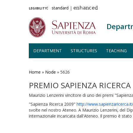
legibility:
standard
|
enhanced
Depart
DEPARTMENT
STRUCTURES
TEACHING
Skip
to
main
Home
»
Node
»
5626
content
PREMIO SAPIENZA RICERCA
Maurizio Lenzerini vincitore di uno dei premi "Sapienz
"Sapienza Ricerca 2009"
http://www.sapienzaricerca.it
svolte nel nostro Ateneo. A Maurizio Lenzerini, del D
internazionale incaricata dall'Ateneo. Il premio è stato