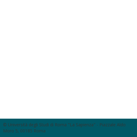
© Università degli Studi di Roma "La Sapienza" - Piazzale Aldo
Moro 5, 00185 Roma