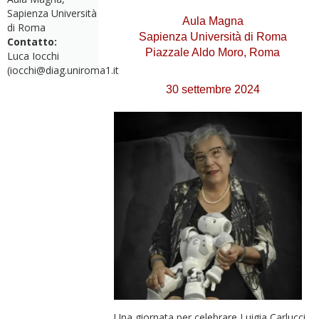
Sapienza Università
Aula Magna
di Roma
Sapienza Università di Roma
Contatto:
Piazzale Aldo Moro, Roma
Luca Iocchi
(iocchi@diag.uniroma1.it
30 settembre 2024
Una giornata per celebrare Luigia Carlucci