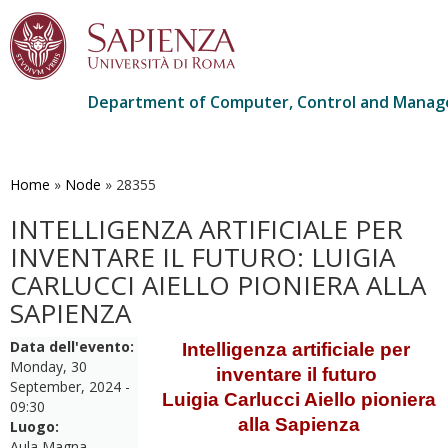
Department of Computer, Control and Manag
Skip
to
main
Home
»
Node
»
28355
content
INTELLIGENZA ARTIFICIALE PER
INVENTARE IL FUTURO: LUIGIA
CARLUCCI AIELLO PIONIERA ALLA
SAPIENZA
Data dell'evento:
Intelligenza artificiale per 
Monday, 30
inventare il futuro 
September, 2024 -
Luigia Carlucci Aiello pioniera
09:30
alla Sapienza
Luogo:
Aula Magna,