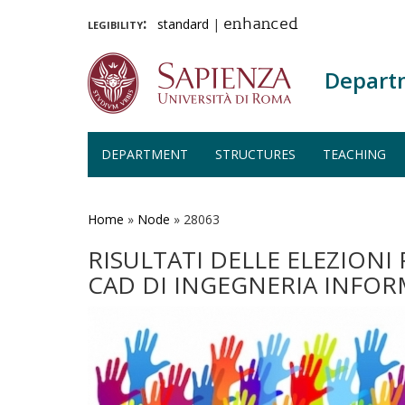
legibility:
standard
|
enhanced
Depart
DEPARTMENT
STRUCTURES
TEACHING
Skip
to
main
Home
»
Node
»
28063
content
RISULTATI DELLE ELEZION
CAD DI INGEGNERIA INFOR