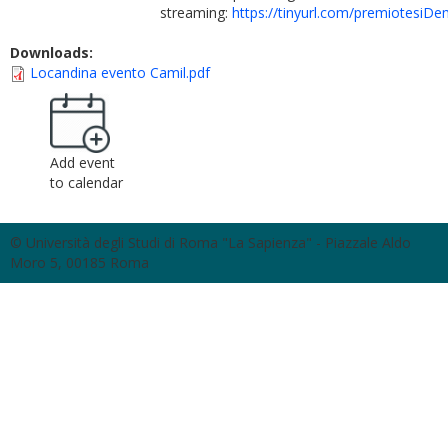
streaming:
https://tinyurl.com/premiotesiD
Downloads:
Locandina evento Camil.pdf
Add event
to calendar
© Università degli Studi di Roma "La Sapienza" - Piazzale Aldo
Moro 5, 00185 Roma