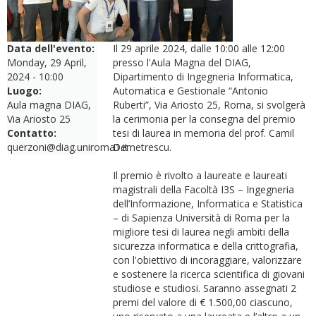
Data dell'evento:
Il 29 aprile 2024, dalle 10:00 alle 12:00
Monday, 29 April,
presso l'Aula Magna del DIAG,
2024 - 10:00
Dipartimento di Ingegneria Informatica,
Luogo:
Automatica e Gestionale “Antonio
Aula magna DIAG,
Ruberti”, Via Ariosto 25, Roma, si svolgerà
Via Ariosto 25
la cerimonia per la consegna del premio
Contatto:
tesi di laurea in memoria del prof. Camil
querzoni@diag.uniroma1.it
Demetrescu.
Il premio è rivolto a laureate e laureati
magistrali della Facoltà I3S – Ingegneria
dell’Informazione, Informatica e Statistica
– di Sapienza Università di Roma per la
migliore tesi di laurea negli ambiti della
sicurezza informatica e della crittografia,
con l'obiettivo di incoraggiare, valorizzare
e sostenere la ricerca scientifica di giovani
studiose e studiosi. Saranno assegnati 2
premi del valore di € 1.500,00 ciascuno,