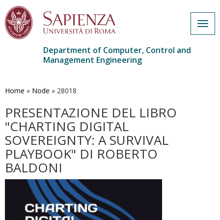
Togg
navig
Department of Computer, Control and
Management Engineering
Skip
to
main
Home
»
Node
»
28018
content
PRESENTAZIONE DEL LIBRO
"CHARTING DIGITAL
SOVEREIGNTY: A SURVIVAL
PLAYBOOK" DI ROBERTO
BALDONI