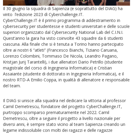
Il 30 giugno la squadra di Sapienza (e soprattutto del DIAG) ha
vinto l’edizione 2023 dì Cyberchallenge.IT.
CyberChallenge.IT è il primo programma di addestramento in
cybersecurity per studentesse e studenti universitari e delle scuole
superiori organizzato dal Cybersecurity National Lab del C.I.N.I.
Quest’anno la gara ha visto coinvolte 43 squadre da 6 studenti
ciascuna. Alla finale che si è tenuta a Torino hanno partecipato
oltre ai nostri 6 “atleti” (Francesco Bianchi, Tiziano Caruana,
Lorenzo Colombini, Tommaso De Nicola, Leandro Pagano,
Kristjan Jurij Tarantelli), i due allenatori Dario Petrillo (studente
magistrale del corso di Ingegneria Informatica) e Cristian
Assaiante (studente di dottorato in Ingegneria Informatica), e il
nostro RTD-A Emilio Coppa, in qualità di allenatore e responsabile
del team.
Il DIAG si unisce alla squadra nel dedicare la vittoria al professor
Camil Demetrescu, fondatore del progetto CyberChallenge.IT,
purtroppo scomparso prematuramente nel 2022. Camil
Demetrescu, oltre a seguire il progetto a livello nazionale per
diversi anni, è sempre stato vicino al team Sapienza creando un
legame indissolubile con molti dei ragazzi e delle ragazze