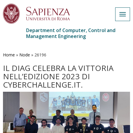
Togg
navig
Department of Computer, Control and
Management Engineering
Skip
to
main
Home
»
Node
»
26196
content
IL DIAG CELEBRA LA VITTORIA
NELL’EDIZIONE 2023 DI
CYBERCHALLENGE.IT.