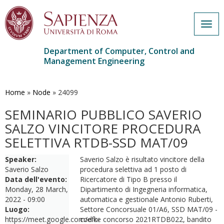
Togg
navig
Department of Computer, Control and
Management Engineering
Skip
to
main
Home
»
Node
»
24099
content
SEMINARIO PUBBLICO SAVERIO
SALZO VINCITORE PROCEDURA
SELETTIVA RTDB-SSD MAT/09
Speaker:
Saverio Salzo è risultato vincitore della
Saverio Salzo
procedura selettiva ad 1 posto di
Data dell'evento:
Ricercatore di Tipo B presso il
Monday, 28 March,
Dipartimento di Ingegneria informatica,
2022 - 09:00
automatica e gestionale Antonio Ruberti,
Luogo:
Settore Concorsuale 01/A6, SSD MAT/09 -
https://meet.google.com/efk-
codice concorso 2021RTDB022, bandito