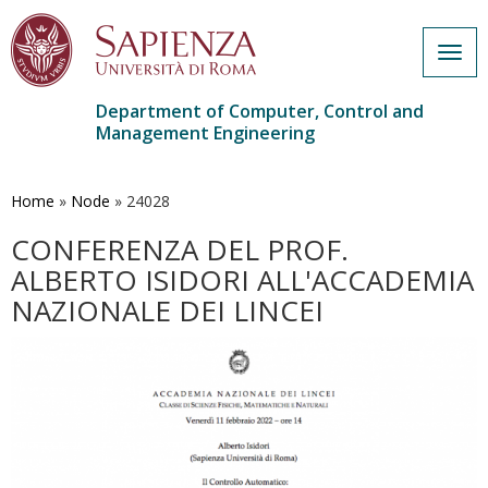
Togg
navig
Department of Computer, Control and
Management Engineering
Skip
to
main
Home
»
Node
»
24028
content
CONFERENZA DEL PROF.
ALBERTO ISIDORI ALL'ACCADEMIA
NAZIONALE DEI LINCEI