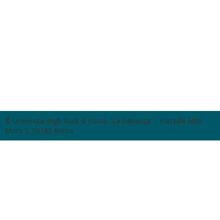
© Università degli Studi di Roma "La Sapienza" - Piazzale Aldo
Moro 5, 00185 Roma