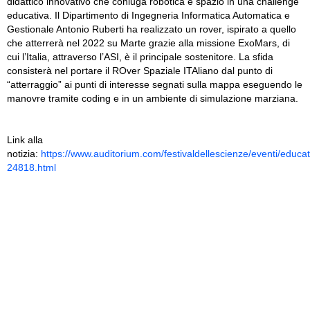
didattico innovativo che coniuga robotica e spazio in una challenge
educativa. Il Dipartimento di Ingegneria Informatica Automatica e
Gestionale Antonio Ruberti ha realizzato un rover, ispirato a quello
che atterrerà nel 2022 su Marte grazie alla missione ExoMars, di
cui l’Italia, attraverso l’ASI, è il principale sostenitore. La sfida
consisterà nel portare il ROver Spaziale ITAliano dal punto di
“atterraggio” ai punti di interesse segnati sulla mappa eseguendo le
manovre tramite coding e in un ambiente di simulazione marziana.
Link alla
notizia:
https://www.auditorium.com/festivaldellescienze/eventi/educa
24818.html