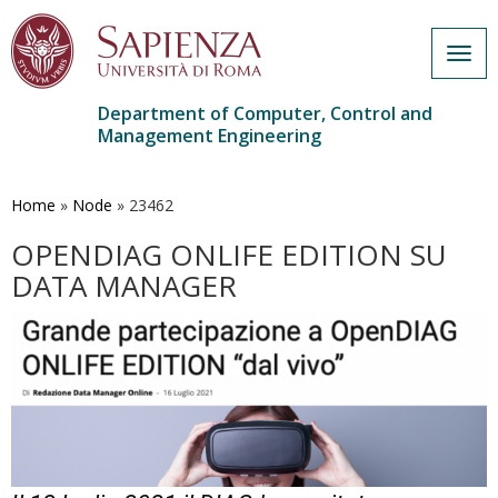
Togg
navig
Department of Computer, Control and
Management Engineering
Skip
to
main
Home
»
Node
»
23462
content
OPENDIAG ONLIFE EDITION SU
DATA MANAGER