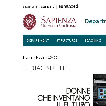
legibility:
standard
|
enhanced
Depart
DEPARTMENT
STRUCTURES
TEACHING
Skip
to
main
Home
»
Node
»
23402
content
IL DIAG SU ELLE